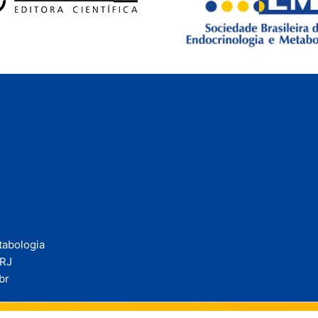
tabologia
/RJ
br