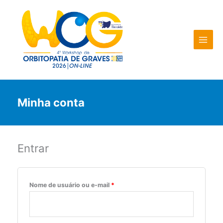
Ir
para
o
conteúdo
Minha conta
Entrar
Obrigatório
Nome de usuário ou e-mail
*